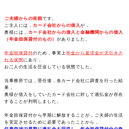
ご夫婦からの依頼
です。
ご主人には，
カード会社からの借入
が，
奥様には，
カード会社からの借入と金融機関からの借入
（年金担保貸付のもの）
がありました。
年金担保貸付
のため，事実上
年金から返済金が天引きさ
れる状態
にあり，
お二人の生活を圧迫している状態でした。
当事務所では，受任後，各カード会社に調査を行った結
果，
奥様が借入をしていたカード会社に対して過払金が存在
することが判明しました。
年金担保貸付から早期に解放することが，ご夫婦の生活
を安定させるために必要であったことから，
任意交渉で早期に過払金を回収し，年金担保貸付分の負