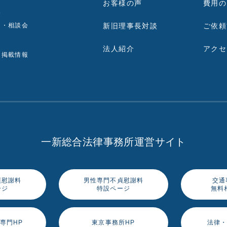
お客様の声
費用の
報
ー・相談会
新旧理事長対談
ご依頼
法人紹介
アクセ
ア掲載情報
一新総合法律事務所運営サイト
貞慰謝料
男性専門不貞慰謝料
交通
ージ
特設ページ
無料
専門HP
東京事務所HP
法律・