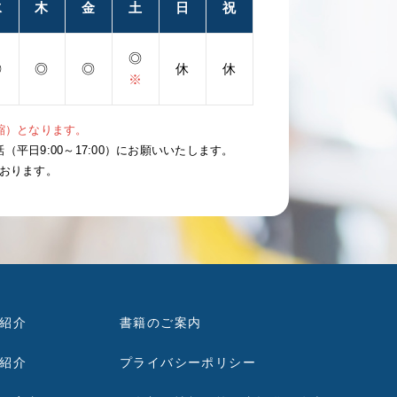
水
木
金
土
日
祝
◎
◎
◎
◎
休
休
※
短縮）となります。
日9:00～17:00）にお願いいたします。
ております。
紹介
書籍のご案内
紹介
プライバシーポリシー