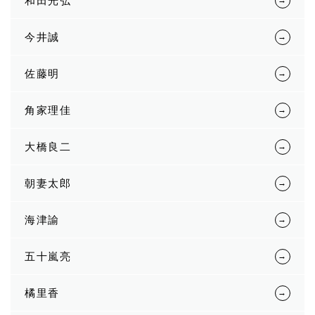
和田光弘
今井誠
佐藤明
角家理佳
大橋良二
朝妻太郎
海津諭
五十嵐亮
橘里香