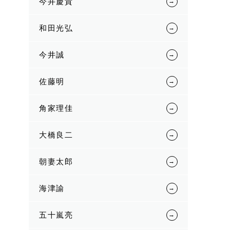
今井慶貴
和田光弘
今井誠
佐藤明
角家理佳
大橋良二
朝妻太郎
海津諭
五十嵐亮