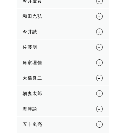
今井慶貴
和田光弘
今井誠
佐藤明
角家理佳
大橋良二
朝妻太郎
海津諭
五十嵐亮