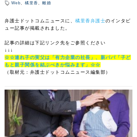
Web
、
橘里香
、
離婚
弁護士ドットコムニュースに、
橘里香弁護士
のインタビ
ュー記事が掲載されました。
記事の詳細は下記リンク先をご参照ください
↓↓↓
☆☆連れ子の実父は「有力企業の社長」、新パパ「子ど
もと親子関係を結ぶべきか悩みます」☆☆
（取材元：弁護士ドットコムニュース編集部）