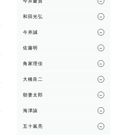
今井慶貴
和田光弘
今井誠
佐藤明
角家理佳
大橋良二
朝妻太郎
海津諭
五十嵐亮