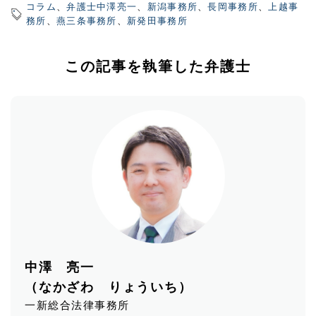
コラム
、
弁護士中澤亮一
、
新潟事務所
、
長岡事務所
、
上越事
務所
、
燕三条事務所
、
新発田事務所
この記事を執筆した弁護士
中澤 亮一
（なかざわ りょういち）
一新総合法律事務所