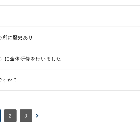
務所に歴史あり
（火）に全体研修を行いました
ですか？
2
3